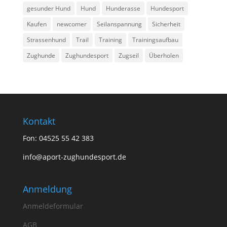
gesunder Hund
Hund
Hunderasse
Hundesport
Kaufen
newcomer
Seilanspannung
Sicherheit
Strassenhund
Trail
Training
Trainingsaufbau
Zughunde
Zughundesport
Zugseil
Überholen
Kontakt
Fon: 04525 55 42 383
info@aport-zughundesport.de
Anmeldung
Anmeldeformular
AGB