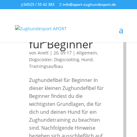
04525 / 55 42 383
info@aport-zughundesport.de
Zughundefibel
für Beginner
von
Anett
|
20, 09 17
|
Allgemein
,
Dogscooter
,
Dogscooting
,
Hund
,
Trainingsaufbau
Zughundefibel für Beginner In
dieser kleinen Zughundefibel für
Beginner findest du die
wichtigsten Grundlagen, die für
dich und deinen Hund für ein
Zughundetraining zu beachten
sind. Nachfolgende Hinweise
beziehen sich ausschließlich auf