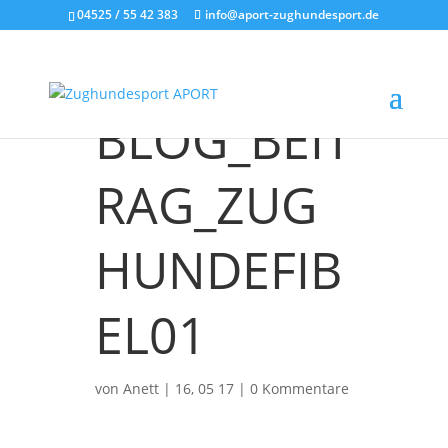
04525 / 55 42 383
info@aport-zughundesport.de
BLOG_BEIT
RAG_ZUG
HUNDEFIB
EL01
von
Anett
|
16, 05 17
|
0 Kommentare