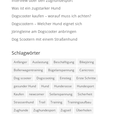
Interview über den Zughundesport
Was ist ein zugstarker Hund
Dogscooter kaufen – worauf muss ich achten?
Dogscootern – Welcher Hund eignet sich
Jöringleine am Dogscooter anbringen
Dog Scootern mit einem Straßenhund
Schlagwörter
Anfänger
Auslastung
Beschäftigung
Bikejöring
Bollerwagentraining
Bügelanspannung
Canicross
Dog scooter
Dogscooting
Einstieg
Erste Schritte
gesunder Hund
Hund
Hunderasse
Hundesport
Kaufen
newcomer
Seilanspannung
Sicherheit
Strassenhund
Trail
Training
Trainingsaufbau
Zughunde
Zughundesport
Zugseil
Überholen