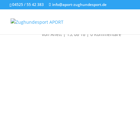
04525 / 55 42 383
info@aport-zughundesport.de
Dogscooter-Zughunde
von
Anett
|
15, 08 18
|
0 Kommentare