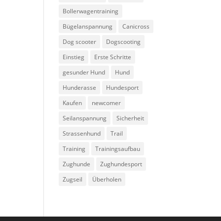
Bollerwagentraining
Bügelanspannung
Canicross
Dog scooter
Dogscooting
Einstieg
Erste Schritte
gesunder Hund
Hund
Hunderasse
Hundesport
Kaufen
newcomer
Seilanspannung
Sicherheit
Strassenhund
Trail
Training
Trainingsaufbau
Zughunde
Zughundesport
Zugseil
Überholen