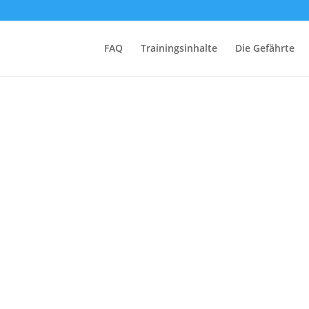
sport-APORT-23
FAQ
Trainingsinhalte
Die Gefährte