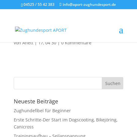
04525 / 55 42 383
info@aport-zughundesport.de
Hundekontakte_Zughund
etraining_02
von
Anett
|
17, 04 30
|
0 Kommentare
Neueste Beiträge
Zughundefibel für Beginner
Erste Schritte-Der Start im Dogscooting, Bikejöring,
Canicross
Trainingsaufbau – Seilanspannung