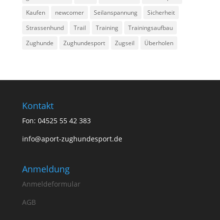
Kaufen
newcomer
Seilanspannung
Sicherheit
Strassenhund
Trail
Training
Trainingsaufbau
Zughunde
Zughundesport
Zugseil
Überholen
Kontakt
Fon: 04525 55 42 383
info@aport-zughundesport.de
Anmeldung
Anmeldeformular
AGB