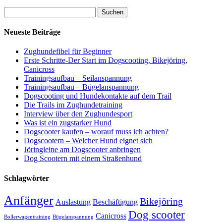
Suchen
nach:
Neueste Beiträge
Zughundefibel für Beginner
Erste Schritte-Der Start im Dogscooting, Bikejöring,
Canicross
Trainingsaufbau – Seilanspannung
Trainingsaufbau – Bügelanspannung
Dogscooting und Hundekontakte auf dem Trail
Die Trails im Zughundetraining
Interview über den Zughundesport
Was ist ein zugstarker Hund
Dogscooter kaufen – worauf muss ich achten?
Dogscootern – Welcher Hund eignet sich
Jöringleine am Dogscooter anbringen
Dog Scootern mit einem Straßenhund
Schlagwörter
Anfänger
Bikejöring
Auslastung
Beschäftigung
Dog scooter
Canicross
Bollerwagentraining
Bügelanspannung