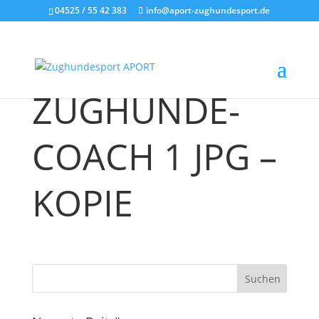
04525 / 55 42 383
info@aport-zughundesport.de
LOGO
ZUGHUNDE-
COACH 1 JPG –
KOPIE