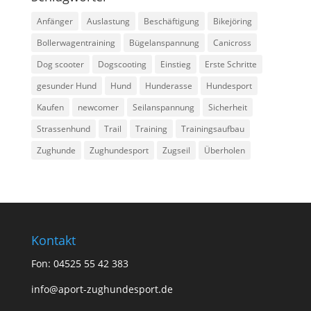
Anfänger
Auslastung
Beschäftigung
Bikejöring
Bollerwagentraining
Bügelanspannung
Canicross
Dog scooter
Dogscooting
Einstieg
Erste Schritte
gesunder Hund
Hund
Hunderasse
Hundesport
Kaufen
newcomer
Seilanspannung
Sicherheit
Strassenhund
Trail
Training
Trainingsaufbau
Zughunde
Zughundesport
Zugseil
Überholen
Kontakt
Fon: 04525 55 42 383
info@aport-zughundesport.de