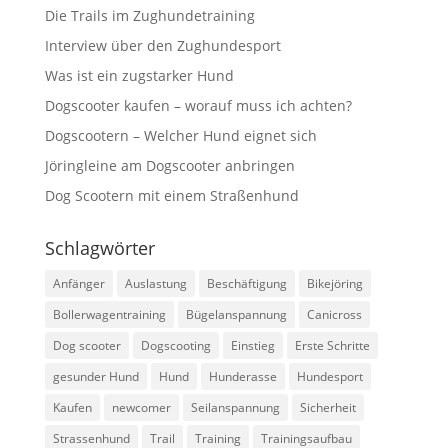
Die Trails im Zughundetraining
Interview über den Zughundesport
Was ist ein zugstarker Hund
Dogscooter kaufen – worauf muss ich achten?
Dogscootern – Welcher Hund eignet sich
Jöringleine am Dogscooter anbringen
Dog Scootern mit einem Straßenhund
Schlagwörter
Anfänger
Auslastung
Beschäftigung
Bikejöring
Bollerwagentraining
Bügelanspannung
Canicross
Dog scooter
Dogscooting
Einstieg
Erste Schritte
gesunder Hund
Hund
Hunderasse
Hundesport
Kaufen
newcomer
Seilanspannung
Sicherheit
Strassenhund
Trail
Training
Trainingsaufbau