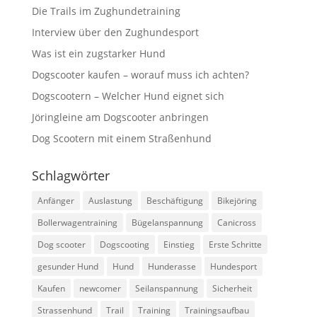
Die Trails im Zughundetraining
Interview über den Zughundesport
Was ist ein zugstarker Hund
Dogscooter kaufen – worauf muss ich achten?
Dogscootern – Welcher Hund eignet sich
Jöringleine am Dogscooter anbringen
Dog Scootern mit einem Straßenhund
Schlagwörter
Anfänger
Auslastung
Beschäftigung
Bikejöring
Bollerwagentraining
Bügelanspannung
Canicross
Dog scooter
Dogscooting
Einstieg
Erste Schritte
gesunder Hund
Hund
Hunderasse
Hundesport
Kaufen
newcomer
Seilanspannung
Sicherheit
Strassenhund
Trail
Training
Trainingsaufbau