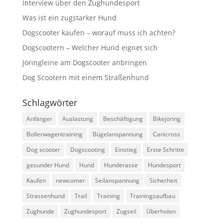
Interview über den Zughundesport
Was ist ein zugstarker Hund
Dogscooter kaufen – worauf muss ich achten?
Dogscootern – Welcher Hund eignet sich
Jöringleine am Dogscooter anbringen
Dog Scootern mit einem Straßenhund
Schlagwörter
Anfänger
Auslastung
Beschäftigung
Bikejöring
Bollerwagentraining
Bügelanspannung
Canicross
Dog scooter
Dogscooting
Einstieg
Erste Schritte
gesunder Hund
Hund
Hunderasse
Hundesport
Kaufen
newcomer
Seilanspannung
Sicherheit
Strassenhund
Trail
Training
Trainingsaufbau
Zughunde
Zughundesport
Zugseil
Überholen