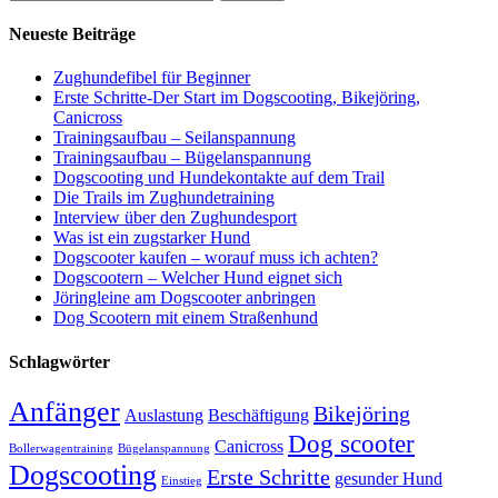
nach:
Neueste Beiträge
Zughundefibel für Beginner
Erste Schritte-Der Start im Dogscooting, Bikejöring,
Canicross
Trainingsaufbau – Seilanspannung
Trainingsaufbau – Bügelanspannung
Dogscooting und Hundekontakte auf dem Trail
Die Trails im Zughundetraining
Interview über den Zughundesport
Was ist ein zugstarker Hund
Dogscooter kaufen – worauf muss ich achten?
Dogscootern – Welcher Hund eignet sich
Jöringleine am Dogscooter anbringen
Dog Scootern mit einem Straßenhund
Schlagwörter
Anfänger
Bikejöring
Auslastung
Beschäftigung
Dog scooter
Canicross
Bollerwagentraining
Bügelanspannung
Dogscooting
Erste Schritte
gesunder Hund
Einstieg